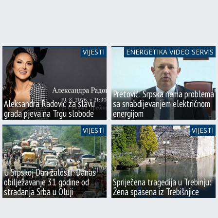
VIJESTI
ENERGETIKA VIDEO SERVIS
Pretović: Srpska nema problema
Aleksandra Radović za slavu
sa snabdijevanjem električnom
grada pjeva na Trgu slobode
energijom
VIJESTI
VIJESTI
U Srpskoj Dan žalosti: Danas
obilježavanje 31 godine od
Spriječena tragedija u Trebinju:
stradanja Srba u Oluji
Žena spasena iz Trebišnjice