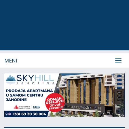
MENI
Navig