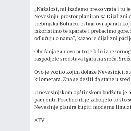
„Nažalost, mi izađemo preko vrata i tu j
Nevesinju, prostor planiran za Dijalizni
trebinjsku Bolnicu, ostaju ovi aparati koj
iskoristimo te aparate i prebacimo gore.
odlučuju o nama“, kazao je dijalizni paci
Obećanja za novo auto je bilo iz resornog 
raspodjele sredstava Igara na sreću. Sreća
Ovo je vozilo kojim dolaze Nevesinjci, sta
kilometara. Zna se desiti da stane u sred
U nevesinjskom opštinskom budžetu je 50
pacijenti. Posebno ih je zaboljelo to št
Nevesinje planira kupiti modernu limuzi
ATV