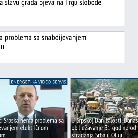
a slavu grada pjeva na Trgu slobode
ma problema sa snabdijevanjem
om
ENERGETIKA VIDEO SERVIS
ć: Srpska nema problema sa
U Srpskoj Dan žalosti: Danas
evanjem električnom
obilježavanje 31 godine od
jom
stradanja Srba u Oluji