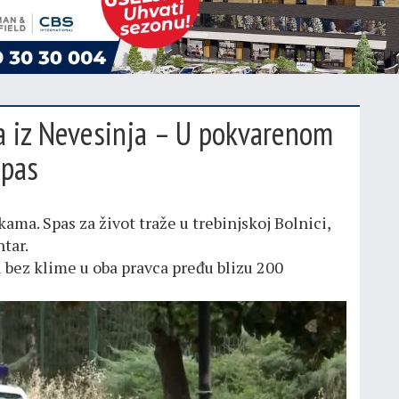
ta iz Nevesinja – U pokvarenom
spas
kama. Spas za život traže u trebinjskoj Bolnici,
ntar.
 bez klime u oba pravca pređu blizu 200