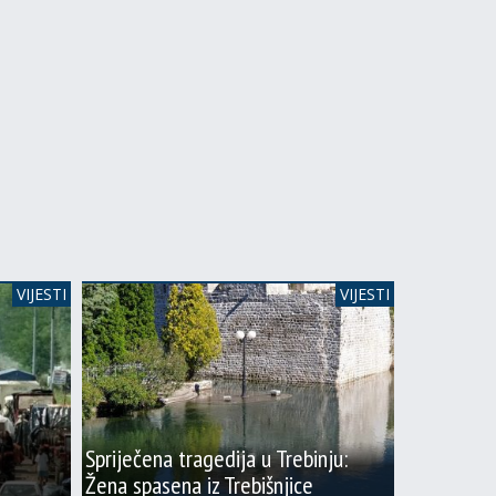
VIJESTI
VIJESTI
Spriječena tragedija u Trebinju:
Žena spasena iz Trebišnjice