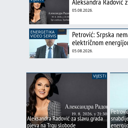
Aleksandra Radović z
05.08.2026.
ENERGETIKA
Petrović: Srpska ne
VIDEO SERVIS
električnom energij
05.08.2026.
VIJESTI
Petrovi
Aleksandra Radović za slavu grada
snabdij
pjeva na Trgu slobode
energi