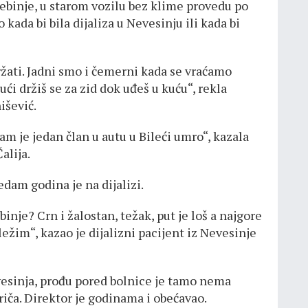
rebinje, u starom vozilu bez klime provedu po
lo kada bi bila dijaliza u Nevesinju ili kada bi
držati. Jadni smo i čemerni kada se vraćamo
ući držiš se za zid dok uđeš u kuću“, rekla
išević.
m je jedan član u autu u Bileći umro“, kazala
alija.
sedam godina je na dijalizi.
inje? Crn i žalostan, težak, put je loš a najgore
 ležim“, kazao je dijalizni pacijent iz Nevesinje
vesinja, prođu pored bolnice je tamo nema
iča. Direktor je godinama i obećavao.