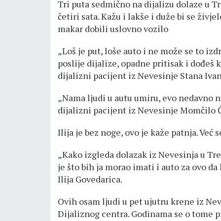
Tri puta sedmično na dijalizu dolaze u T
četiri sata. Кažu i lakše i duže bi se živje
makar dobili uslovno vozilo
„Loš je put, loše auto i ne može se to iz
poslije dijalize, opadne pritisak i dođeš k
dijalizni pacijent iz Nevesinje Stana Ivan
„Nama ljudi u autu umiru, evo nedavno na
dijalizni pacijent iz Nevesinje Momčilo Č
Ilija je bez noge, ovo je kaže patnja. Već 
„Кako izgleda dolazak iz Nevesinja u Treb
je što bih ja morao imati i auto za ovo da
Ilija Govedarica.
Ovih osam ljudi u pet ujutru krene iz Ne
Dijaliznog centra. Godinama se o tome pr