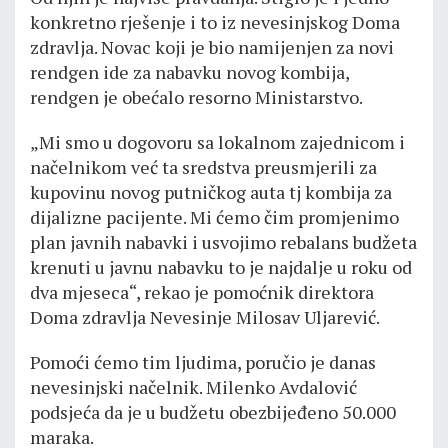
konkretno rješenje i to iz nevesinjskog Doma
zdravlja. Novac koji je bio namijenjen za novi
rendgen ide za nabavku novog kombija,
rendgen je obećalo resorno Ministarstvo.
„Mi smo u dogovoru sa lokalnom zajednicom i
načelnikom već ta sredstva preusmjerili za
kupovinu novog putničkog auta tj kombija za
dijalizne pacijente. Mi ćemo čim promjenimo
plan javnih nabavki i usvojimo rebalans budžeta
krenuti u javnu nabavku to je najdalje u roku od
dva mjeseca“, rekao je pomoćnik direktora
Doma zdravlja Nevesinje Milosav Uljarević.
Pomoći ćemo tim ljudima, poručio je danas
nevesinjski načelnik. Milenko Avdalović
podsjeća da je u budžetu obezbijeđeno 50.000
maraka.