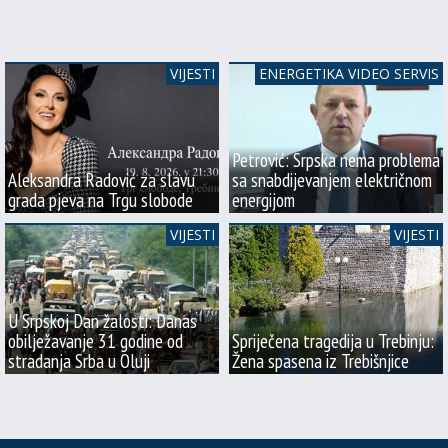
VIJESTI
ENERGETIKA VIDEO SERVIS
Petrović: Srpska nema problema
Aleksandra Radović za slavu
sa snabdijevanjem električnom
grada pjeva na Trgu slobode
energijom
VIJESTI
VIJESTI
U Srpskoj Dan žalosti: Danas
obilježavanje 31 godine od
Spriječena tragedija u Trebinju:
stradanja Srba u Oluji
Žena spasena iz Trebišnjice