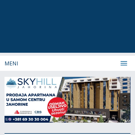
MENI
Navig