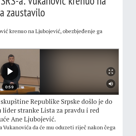
NSRS-a: Vukanović krenuo na
a zaustavilo
vić krenuo na Ljubojević, obezbjeđenje ga
kupštine Republike Srpske došlo je do
lider stranke Lista za pravdu i red
uće Ane Ljubojević.
la Vukanovića da će mu oduzeti riječ nakon čega