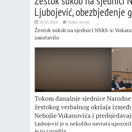
Žestok sukob na sjednici 
Ljubojević, obezbjeđenje g
30.03.2026.
Video servis
Žestok sukob na sjednici NSRS-a: Vukano
zaustavilo
Tokom današnje sjednice Narodne s
žestokog verbalnog okršaja između 
Nebojše Vukanovića i predsjedavaj
Ljubojević je u nekoliko navrata upozori
je to i uradila.