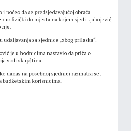
o i počeo da se predsjedavajućoj obraća
uo fizički do mjesta na kojem sjedi Ljubojević,
 nje.
 udaljavanja sa sjednice „zbog prilaska“.
nović je u hodnicima nastavio da priča o
oja vodi skupštinu.
ke danas na posebnoj sjednici razmatra set
ta budžetskim korisnicima.