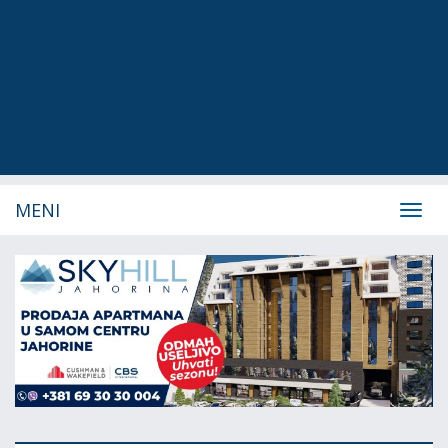
MENI
Navig