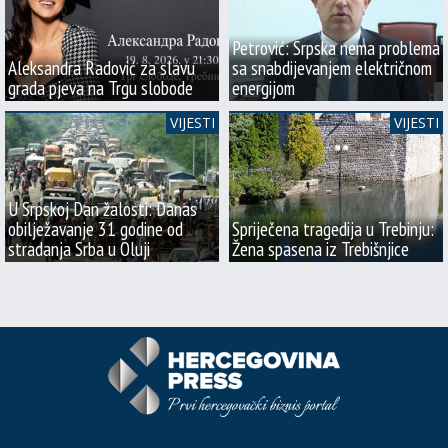
Petrović: Srpska nema problema
Aleksandra Radović za slavu
sa snabdijevanjem električnom
grada pjeva na Trgu slobode
energijom
VIJESTI
VIJESTI
U Srpskoj Dan žalosti: Danas
obilježavanje 31 godine od
Spriječena tragedija u Trebinju:
stradanja Srba u Oluji
Žena spasena iz Trebišnjice