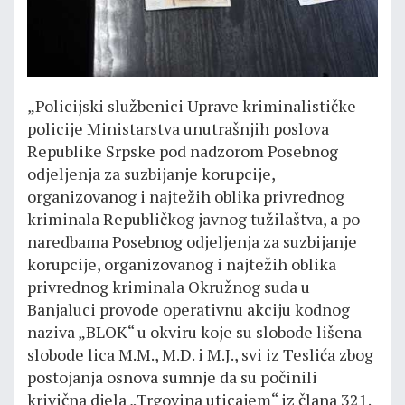
„Policijski službenici Uprave kriminalističke
policije Ministarstva unutrašnjih poslova
Republike Srpske pod nadzorom Posebnog
odjeljenja za suzbijanje korupcije,
organizovanog i najtežih oblika privrednog
kriminala Republičkog javnog tužilaštva, a po
naredbama Posebnog odjeljenja za suzbijanje
korupcije, organizovanog i najtežih oblika
privrednog kriminala Okružnog suda u
Banjaluci provode operativnu akciju kodnog
naziva „BLOK“ u okviru koje su slobode lišena
slobode lica M.M., M.D. i M.J., svi iz Teslića zbog
postojanja osnova sumnje da su počinili
krivična djela „Trgovina uticajem“ iz člana 321.