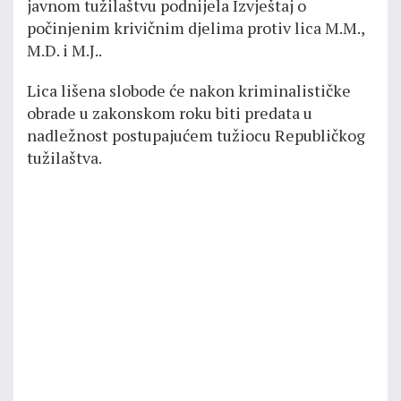
javnom tužilaštvu podnijela Izvještaj o
počinjenim krivičnim djelima protiv lica M.M.,
M.D. i M.J..
Lica lišena slobode će nakon kriminalističke
obrade u zakonskom roku biti predata u
nadležnost postupajućem tužiocu Republičkog
tužilaštva.