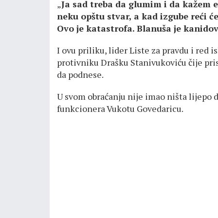
„
Ja sad treba da glumim i da kažem ej 
neku opštu stvar, a kad izgube reći ć
Ovo je katastrofa. Blanuša je kanido
I ovu priliku, lider Liste za pravdu i red 
protivniku Drašku Stanivukoviću čije pr
da podnese.
U svom obraćanju nije imao ništa lijepo 
funkcionera Vukotu Govedaricu.