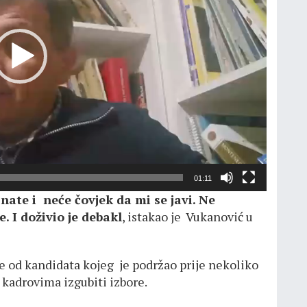
01:11
ate i neće čovjek da mi se javi. Ne
 I doživio je debakl
, istakao je Vukanović u
e od kandidata kojeg je podržao prije nekoliko
 kadrovima izgubiti izbore.