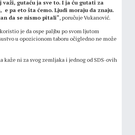
važi, gutaću ja sve to. I ja ću gutati za
e, e pa eto šta ćemo. Ljudi moraju da znaju.
van da se nismo pitali“
, poručuje Vukanović.
iskoristio je da ospe paljbu po svom ljutom
isustvo u opozicionom taboru očigledno ne može
da kaže ni za svog zemljaka i jednog od SDS-ovih