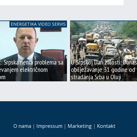
ENERGETIKA VIDEO SERVIS
ć: Srpska nema problema sa
U Srpskoj Dan žalosti: Danas
evanjem električnom
obilježavanje 31 godine od
jom
stradanja Srba u Oluji
O nama
|
Impressum
|
Marketing
|
Kontakt