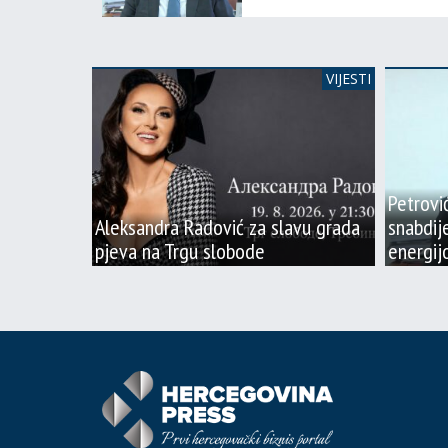
VIJESTI
Petrovi
Aleksandra Radović za slavu grada
snabdij
pjeva na Trgu slobode
energi