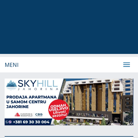
MENI
Navig