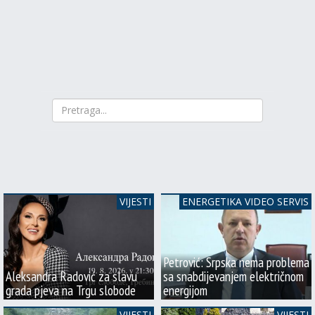
VIJESTI
ENERGETIKA VIDEO SERVIS
Petrović: Srpska nema problema
Aleksandra Radović za slavu
sa snabdijevanjem električnom
grada pjeva na Trgu slobode
energijom
VIJESTI
VIJESTI