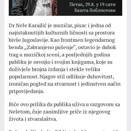
Dr Nele Кarajlić je muzičar, pisac i jedna od
najistaknutijih kulturnih ličnosti sa prostora
bivše Jugoslavije. Кao frontmen legendarnog
benda „Zabranjeno pušenje“, ostavio je dubok
trag u muzičkoj sceni, a posljednjih godina
publiku je osvojio i svojim knjigama, koje su
doživjele brojna izdanja i stekle veliku
popularnost. Njagov stil odlikuje duhovitost,
ironičan pogled na stvarnost i jedinstven način
pripovijedanja.
Biće ovo prilika da publika uživa u razgovoru sa
Neletom, čuje zanimljive priče iz njegovog
života i stvaralaštva.