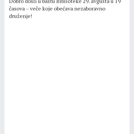
Dobro došli u baštu Biblioteke 29. avgusta u 19
časova – veče koje obećava nezaboravno
druženje!