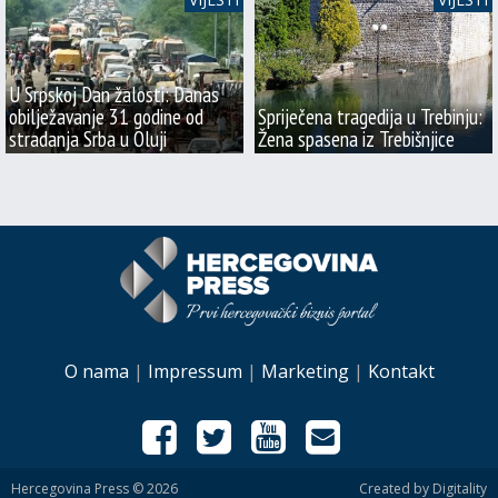
U Srpskoj Dan žalosti: Danas
obilježavanje 31 godine od
Spriječena tragedija u Trebinju:
stradanja Srba u Oluji
Žena spasena iz Trebišnjice
O nama
|
Impressum
|
Marketing
|
Kontakt
Hercegovina Press © 2026
Created by Digitality