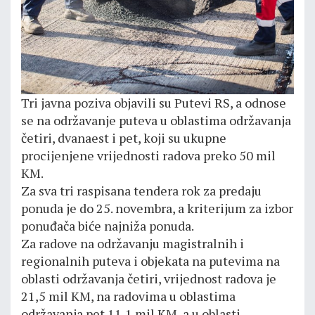
Tri javna poziva objavili su Putevi RS, a odnose
se na održavanje puteva u oblastima održavanja
četiri, dvanaest i pet, koji su ukupne
procijenjene vrijednosti radova preko 50 mil
KM.
Za sva tri raspisana tendera rok za predaju
ponuda je do 25. novembra, a kriterijum za izbor
ponuđača biće najniža ponuda.
Za radove na održavanju magistralnih i
regionalnih puteva i objekata na putevima na
oblasti održavanja četiri, vrijednost radova je
21,5 mil KM, na radovima u oblastima
održavanja pet 11,1 mil KM, a u oblasti