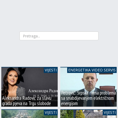
VIJESTI
ENERGETIKA VIDEO SERVIS
Petrović: Srpska nema problema
Aleksandra Radović za slavu
sa snabdijevanjem električnom
grada pjeva na Trgu slobode
energijom
VIJESTI
VIJESTI