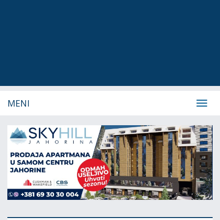
MENI
Navig