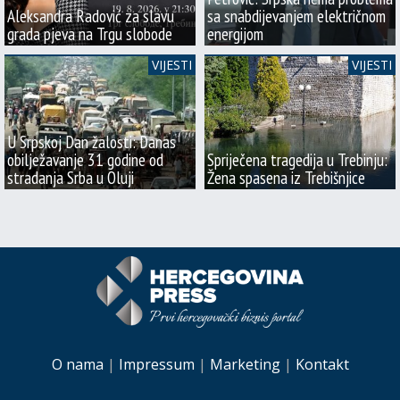
Aleksandra Radović za slavu
sa snabdijevanjem električnom
grada pjeva na Trgu slobode
energijom
VIJESTI
VIJESTI
U Srpskoj Dan žalosti: Danas
obilježavanje 31 godine od
Spriječena tragedija u Trebinju:
stradanja Srba u Oluji
Žena spasena iz Trebišnjice
O nama
|
Impressum
|
Marketing
|
Kontakt