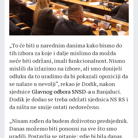
„To će biti u narednim danima kako bismo do
tih izbora za koje i dalje mislimo da možda
neće biti održani, imali funkcionalnost. Nismo
mislili da izlazimo na izbore, ali smo donijeli
odluku da to uradimo da bi pokazali opoziciji da
se nalaze u nevolji“, rekao je Dodik, nakon
sjednice
Glavnog odbora SNSD-a
u Banjaluci.
Dodik je dodao se treba održati sjednica NS RS i
da ništa ne smije ostati nedorečeno.
„Nisam rođen da budem doživotno predsjednik.
Danas možemo biti ponosni na sve što smo
uradili. Postavlja se pitanje: gdje bi bila danas