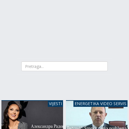
VIJESTI
ENERGETIKA VIDEO SERVIS
Petrović: Srpska nema problema