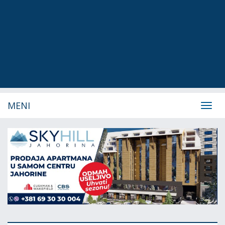
MENI
Navig