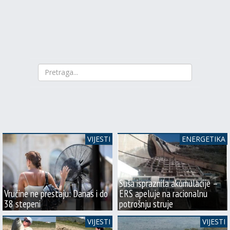
VIJESTI
ENERGETIKA
Suša ispraznila akumulacije –
Vrućine ne prestaju: Danas i do
ERS apeluje na racionalnu
38 stepeni
potrošnju struje
VIJESTI
VIJESTI