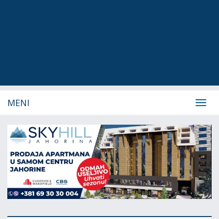
MENI
Navig