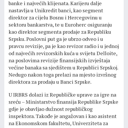
banke i najvećih klijenata. Кarijeru dalje
nastavlja u Unikredit banci, kao segment
direktor za cijelu Bosnu i Hercegovinu u
sektoru bankarstva, te u Euroherc osiguranju
kao direktor segmenta prodaje za Republiku
Srpsku. Poslovni put ga je ubrzo odveo i u
pravcu revizije, pa je kao revizor radio i u jednoj
od najvećih revizorskih kuća u svijetu Delloite,
na poslovima revizije finansijskih izvještaja
većine banaka sa sjedištem u Republici Srpskoj.
Nedugo nakon toga prelazi na mjesto izvršnog
direktora za prodaju u Banci Srpske.
U IRBRS dolazi iz Republičke uprave za igre na
sreću – Ministarstvo finansija Republike Srpske
gdje je obavljao dužnost republičkog
inspektora. Takođe je angažovan i kao asistent
na Ekonomskom fakultetu, Univerziteta za